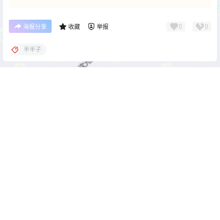
0
0
海报分享
收藏
举报
半半子
cos单图
cos单图
慢炖仓鼠球 妃咲 [80P-
疯猫ss 学生制服 [40P-
1.05GB]
388MB]
2026-5-19 22:00:17
2026-5-19 22:00:34
0 条回复
文章作者
管理员
A
M
欢迎您，新朋友，感谢参与互动！
确认修改