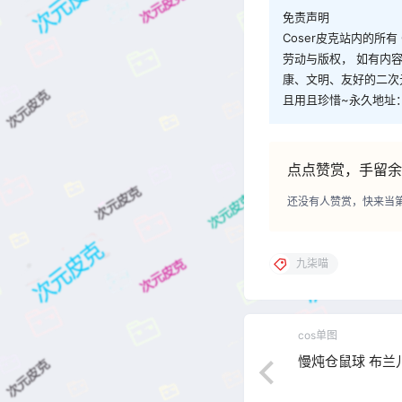
免责声明
Coser皮克站内的所
劳动与版权， 如有内
康、文明、友好的二次
且用且珍惜~永久地址：co
点点赞赏，手留余
还没有人赞赏，快来当
九柒喵
cos单图
慢炖仓鼠球 布兰儿 [