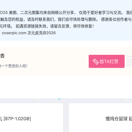
有 COS 美图、二次元图集均来自网络公开分享， 仅用于爱好者学习与交流。 
容触及您的权益，请及时联系我们，我们会尽快处理与删除。 感谢各位创作者
元环境。 如遇资源链接失效，请留言反馈，将尽快修复！
serpic.com 次元皮克@2026
香
给TA打赏
第一个赞赏的人吧！
87P-1.02GB]
慢炖仓鼠球 妃咲 