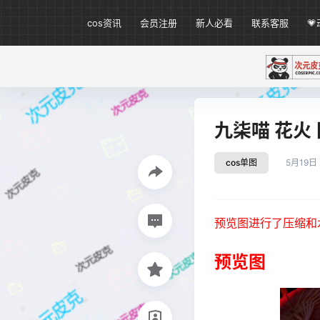
cos资讯
会员注册
新人必看
联系客服

九柒喵 花火 [
cos单图
5月19日
预览图进行了压缩和
预览图