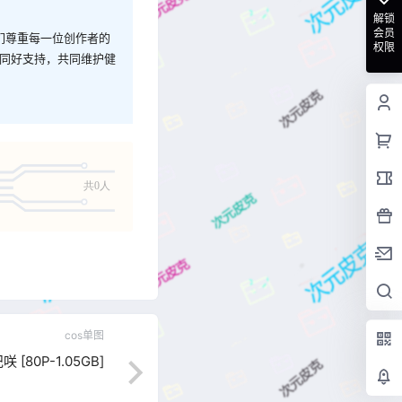
解锁
会员
我们尊重每一位创作者的
权限
与同好支持，共同维护健
共0人
cos单图
[80P-1.05GB]