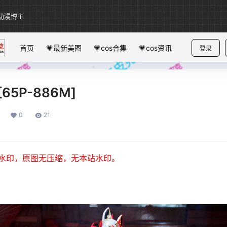
动漫博主
首页
💗最新美图
💗cos合集
💗cos资讯
登录
65P-886M]
0
21
水印，原图无压缩，无本站水印。