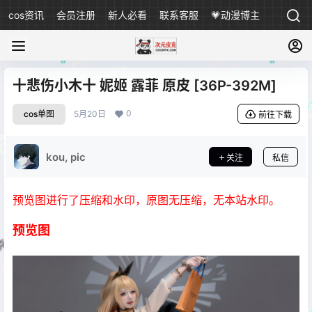
cos资讯
会员注册
新人必看
联系客服
💗动漫博主
十悲伤小木十 妮姬 露菲 原皮 [36P-392M]
0
cos单图
5月20日
前往下载
kou, pic
关注
私信
预览图进行了压缩和水印，原图无压缩，无本站水印。
预览图