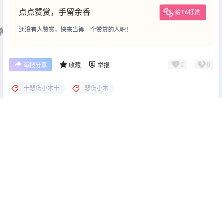
点点赞赏，手留余香
给TA打赏
还没有人赞赏，快来当第一个赞赏的人吧！
0
0
海报分享
收藏
举报
十悲伤小木十
悲伤小木
cos单图
cos单图
三度_69 学生会长思春期
星澜是澜澜叫澜妹呀 女天狗温
[41P-394MB]
泉 [44P-412MB]
2026-5-20 22:00:12
2026-5-20 22:00:17
0 条回复
文章作者
管理员
A
M
欢迎您，新朋友，感谢参与互动！
确认修改