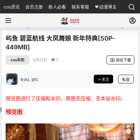
cos资讯
会员注册
新人必看
联系客服
💗动漫博主
屿鱼 碧蓝航线 大凤舞娘 新年特典[50P-
449MB]
0
cos单图
5月22日
前往下载
kou, pic
关注
私信
预览图进行了压缩和水印，原图无压缩，无本站水印。
预览图