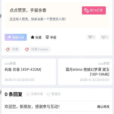
点点赞赏，手留余香
给TA打赏
还没有人赞赏，快来当第一个赞赏的人吧！
0
0
海报分享
收藏
举报
屿鱼
屿鱼Yukako
cos单图
cos单图
屿鱼 优香 [45P-432M]
霜月shimo 艳娘幻梦谭 黛玉
[16P-19MB]
2026-5-22 22:00:00
2026-5-22 22:00:07
0 条回复
文章作者
管理员
A
M
欢迎您，新朋友，感谢参与互动！
确认修改