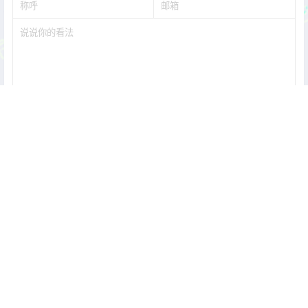
提交
暂无讨论，说说你的看法吧
Copyright © 2026
次元皮克-点亮你的二次元世界 联系邮箱：
coserpic@gmail.com
查询 11 次，耗时 0.1741 秒