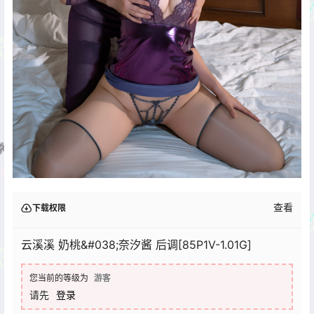
查看
下载权限
云溪溪 奶桃&#038;奈汐酱 后调[85P1V-1.01G]
您当前的等级为
游客
请先
登录