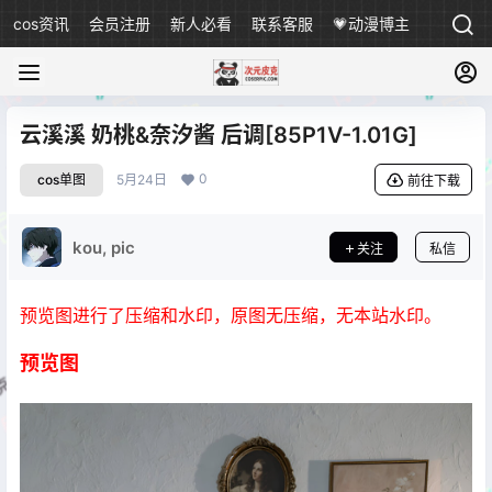
cos资讯
会员注册
新人必看
联系客服
💗动漫博主
云溪溪 奶桃&奈汐酱 后调[85P1V-1.01G]
0
cos单图
5月24日
前往下载
kou, pic
关注
私信
预览图进行了压缩和水印，原图无压缩，无本站水印。
预览图