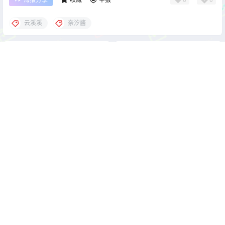
云溪溪
奈汐酱
cos单图
cos单图
奈汐酱nice 豹纹主妇 [80P-
奈汐酱nice 探春 [79P-715M]
820M]
2026-5-24 22:00:05
2026-5-24 22:00:23
0 条回复
文章作者
管理员
A
M
欢迎您，新朋友，感谢参与互动！
确认修改