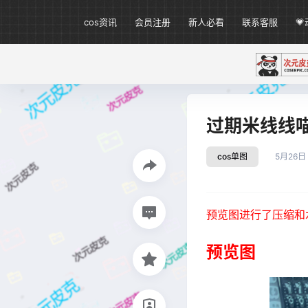
cos资讯
会员注册
新人必看
联系客服

过期米线线喵 
cos单图
5月26日
预览图进行了压缩和
预览图