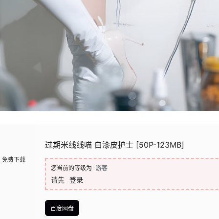
过期米线线喵 白漆皮护士 [50P-123MB]
免费下载
您当前的等级为
游客
请先
登录
百度网盘