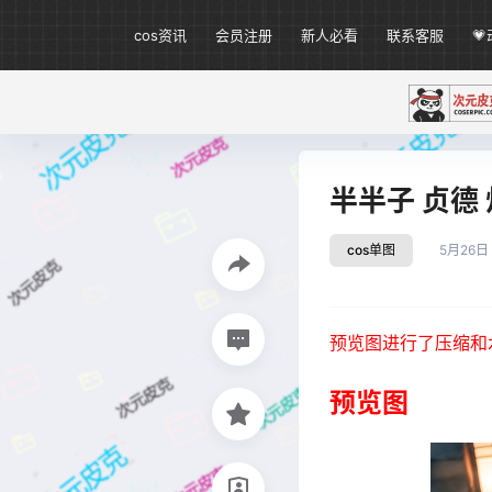
cos资讯
会员注册
新人必看
联系客服

半半子 贞德 
cos单图
5月26日
预览图进行了压缩和
预览图