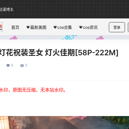
动漫博主
首页
💗最新美图
💗cos合集
💗cos资讯
登录
灯花祝装圣女 灯火佳期[58P-222M]
0
3
水印，原图无压缩，无本站水印。