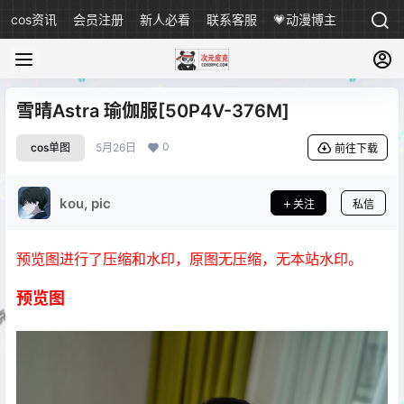
cos资讯
会员注册
新人必看
联系客服
💗动漫博主
雪晴Astra 瑜伽服[50P4V-376M]
0
cos单图
5月26日
前往下载
kou, pic
关注
私信
预览图进行了压缩和水印，原图无压缩，无本站水印。
预览图