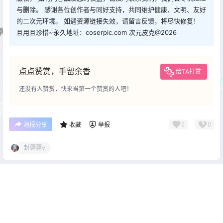
与删除。 感谢各位创作者与同好支持，共同维护健康、文明、友好
的二次元环境。 如遇资源链接失效，请留言反馈，将尽快修复！
且用且珍惜~永久地址：coserpic.com 次元皮克@2026
点点赞赏，手留余香
给TA打赏
还没有人赞赏，快来当第一个赞赏的人吧！
0
0
海报分享
收藏
举报
封疆疆v
cos单图
cos单图
星澜是澜澜叫澜妹呀 麻辣女秘
Nyako喵子 电子版60 痴女メ
书 [92P1V-0.98G]
イド3[128P-352M]
2026-5-26 22:00:35
2026-5-26 22:00:38