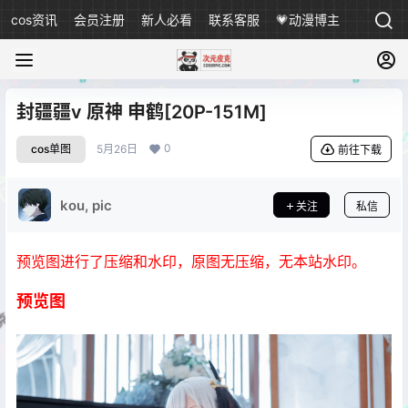
cos资讯
会员注册
新人必看
联系客服
💗动漫博主
封疆疆v 原神 申鹤[20P-151M]
0
cos单图
5月26日
前往下载
kou, pic
关注
私信
预览图进行了压缩和水印，原图无压缩，无本站水印。
预览图