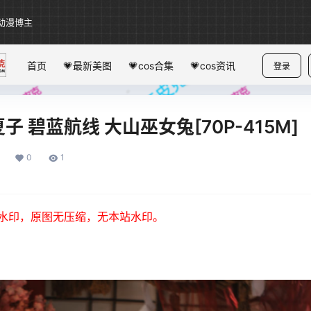
动漫博主
首页
💗最新美图
💗cos合集
💗cos资讯
登录
夏夏子 碧蓝航线 大山巫女兔[70P-415M]
0
1
水印，原图无压缩，无本站水印。