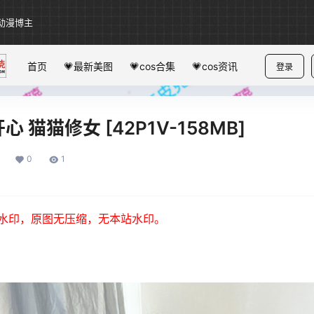
动漫博主
首页
💗最新美图
💗cos合集
💗cos资讯
登录
 猫猫修女 [42P1V-158MB]
0
1
水印，原图无压缩，无本站水印。