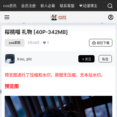
cos资讯
会员注册
新人必看
联系客服
💗动漫博主
桜桃喵 礼物 [40P-342MB]
0
cos单图
5月28日
前往下载
kou, pic
关注
私信
预览图进行了压缩和水印，原图无压缩，无本站水印。
预览图