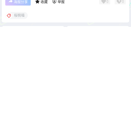
0
0
海报分享
收藏
举报
桜桃喵
cos单图
cos单图
洛桑w伊梓 女仆日记Ⅲ [28P-
桜桃喵 糯米小圆子[30P-
321MB]
153MB]
2026-5-28 22:00:05
2026-5-28 22:00:12
0 条回复
文章作者
管理员
A
M
欢迎您，新朋友，感谢参与互动！
确认修改