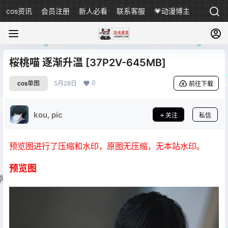
cos资讯
会员注册
新人必看
联系客服
💗动漫博主
桜桃喵 逐渐升温 [37P2V-645MB]
0
cos单图
5月28日
前往下载
kou, pic
关注
私信
预览图进行了压缩和水印，原图无压缩，无本站水印。
预览图