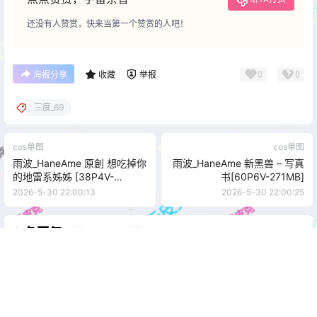
还没有人赞赏，快来当第一个赞赏的人吧！
0
0
海报分享
收藏
举报
三度_69
cos单图
cos单图
雨波_HaneAme 原創 想吃掉你
雨波_HaneAme 新黑兽 – 写真
的地雷系姊姊 [38P4V-
书[60P6V-271MB]
281MB]
2026-5-30 22:00:13
2026-5-30 22:00:25
0 条回复
文章作者
管理员
A
M
欢迎您，新朋友，感谢参与互动！
确认修改