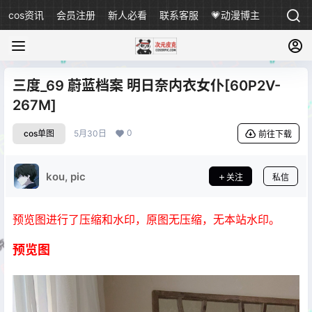
cos资讯
会员注册
新人必看
联系客服
💗动漫博主
三度_69 蔚蓝档案 明日奈内衣女仆[60P2V-
267M]
0
cos单图
5月30日
前往下载
kou, pic
关注
私信
预览图进行了压缩和水印，原图无压缩，无本站水印。
预览图