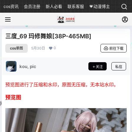
cos资讯
会员注册
新人必看
联系客服
💗动漫博主
三度_69 玛修舞娘[38P-465MB]
0
cos单图
5月30日
前往下载
kou, pic
关注
私信
预览图进行了压缩和水印，原图无压缩，无本站水印。
预览图