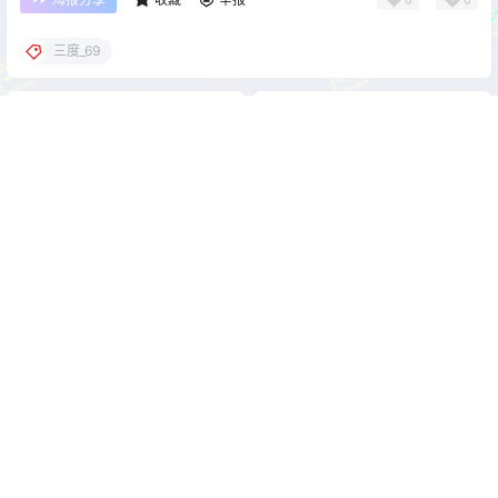
三度_69
cos单图
cos单图
雨波_HaneAme 鳴潮 坎特蕾拉
三度_69 紫色旗袍[37P3V-
[52P5V-464MB]
520MB]
2026-5-30 22:00:34
2026-5-30 22:00:47
0 条回复
文章作者
管理员
A
M
欢迎您，新朋友，感谢参与互动！
确认修改