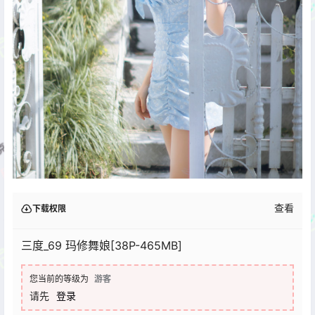
查看
下载权限
三度_69 玛修舞娘[38P-465MB]
您当前的等级为
游客
请先
登录