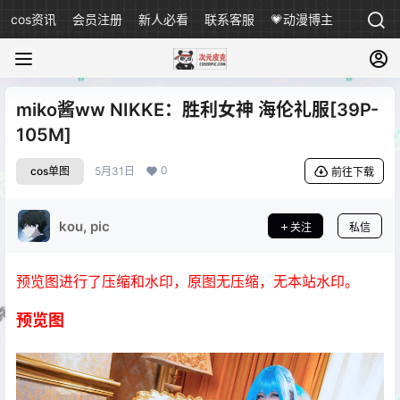
cos资讯
会员注册
新人必看
联系客服
💗动漫博主
miko酱ww NIKKE：胜利女神 海伦礼服[39P-
105M]
0
cos单图
5月31日
前往下载
kou, pic
关注
私信
预览图进行了压缩和水印，原图无压缩，无本站水印。
预览图