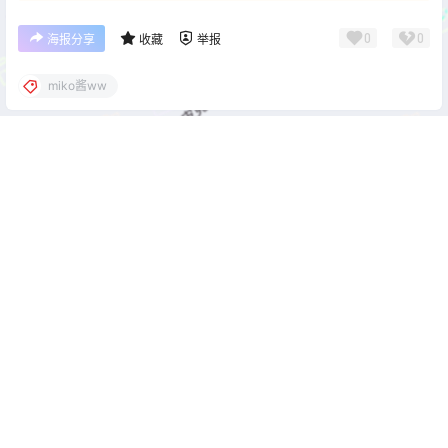
0
0
海报分享
收藏
举报
miko酱ww
cos单图
cos单图
萌芽儿o0 伊莉雅天使[19P-
霜月shimo 亚丝娜泳装[17P-
183MB]
349MB]
2026-5-31 22:00:54
2026-6-1 22:00:00
0 条回复
文章作者
管理员
A
M
欢迎您，新朋友，感谢参与互动！
确认修改