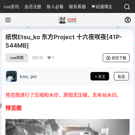
cos资讯
会员注册
新人必看
联系客服
💗动漫博主
纸悦Etsu_ko 东方Project 十六夜咲夜[41P-
544MB]
0
cos单图
6月2日
前往下载
kou, pic
关注
私信
预览图进行了压缩和水印，原图无压缩，无本站水印。
预览图