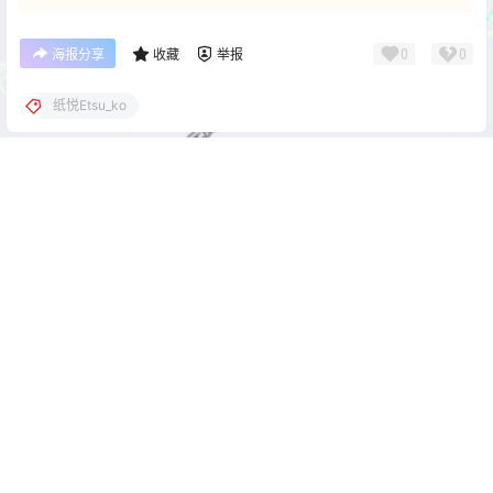
0
0
海报分享
收藏
举报
纸悦Etsu_ko
cos单图
cos单图
霜月shimo Cylene[34P-72M]
猫大人 碧蓝航线 独角兽 花嫁
[23P-267M]
2026-6-2 22:00:49
2026-6-2 22:00:59
0 条回复
文章作者
管理员
A
M
欢迎您，新朋友，感谢参与互动！
确认修改