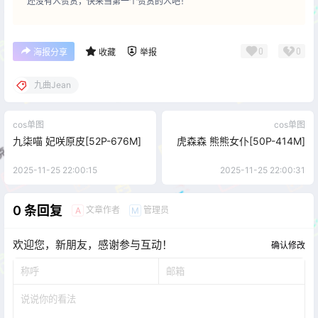
还没有人赞赏，快来当第一个赞赏的人吧！
0
0
海报分享
收藏
举报
九曲Jean
cos单图
cos单图
九柒喵 妃咲原皮[52P-676M]
虎森森 熊熊女仆[50P-414M]
2025-11-25 22:00:15
2025-11-25 22:00:31
0 条回复
文章作者
管理员
A
M
欢迎您，新朋友，感谢参与互动！
确认修改