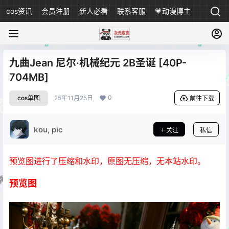
cos资讯
会员注册
新人必看
联系客服
💗动漫博主
九曲Jean 尼尔·机械纪元 2B圣诞 [40P-
704MB]
0
cos单图
25年11月25日
前往下载
kou, pic
关注
私信
预览图进行了压缩和水印，原图无压缩，无本站水印。
预览图