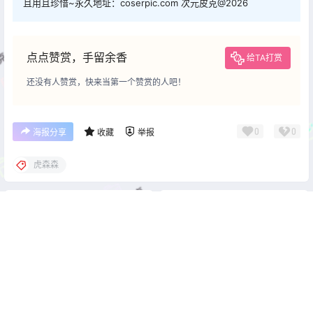
且用且珍惜~永久地址：coserpic.com 次元皮克@2026
点点赞赏，手留余香
给TA打赏
还没有人赞赏，快来当第一个赞赏的人吧！
0
0
海报分享
收藏
举报
虎森森
cos合集
cos合集
51酱_COSPLAY写真作品合集
日奈娇COSPLAY写真图片包
[21套][持续更新]
合集[250套][持续更新]
2026-8-3 22:00:49
2026-8-4 22:00:02
0 条回复
文章作者
管理员
A
M