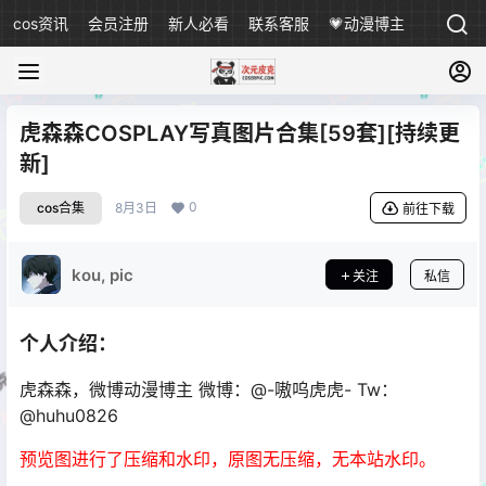
cos资讯
会员注册
新人必看
联系客服
💗动漫博主
虎森森COSPLAY写真图片合集[59套][持续更
新]
0
cos合集
8月3日
前往下载
kou, pic
关注
私信
个人介绍：
虎森森
，微博动漫博主
微博：@-嗷呜虎虎-
Tw：
@huhu0826
预览图进行了压缩和水印，原图无压缩，无本站水印。