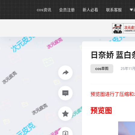
cos资讯
会员注册
新人必看
联系客服

日奈娇 蓝白条
cos单图
25年11
预览图进行了压缩和
预览图