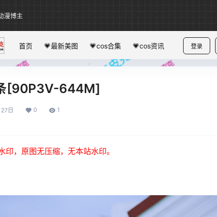
动漫博主
首页
💗最新美图
💗cos合集
💗cos资讯
登录
[90P3V-644M]
0
1
月27日
水印，原图无压缩，无本站水印。