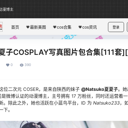
动漫博主
首页
💗最新美图
💗cos合集
💗cos资讯
登录
_夏夏子COSPLAY写真图片包合集[111套]
0
390
这位二次元 COSER，是来自陕西的妹子
@Natsuko夏夏子
。她出
前是微博认证的动漫博主，主号拥有 17 万粉丝，同时还运营着
新。除此之外，她也活跃在小蓝鸟平台，ID 为
Natsuko233
，
一下。