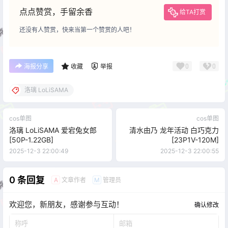
点点赞赏，手留余香
给TA打赏
还没有人赞赏，快来当第一个赞赏的人吧！
0
0
海报分享
收藏
举报
洛璃 LoLiSAMA
cos单图
cos单图
洛璃 LoLiSAMA 爱宕兔女郎
清水由乃 龙年活动 白巧克力
[50P-1.22GB]
[23P1V-120M]
2025-12-3 22:00:49
2025-12-3 22:00:55
0 条回复
文章作者
管理员
A
M
欢迎您，新朋友，感谢参与互动！
确认修改