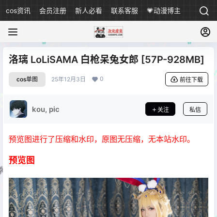
cos资讯
会员注册
新人必看
联系客服
💗动漫博主
洛璃 LoLiSAMA 白枪呆兔女郎 [57P-928MB]
0
cos单图
25年12月3日
前往下载
kou, pic
关注
私信
预览图进行了压缩和水印，原图无压缩，无本站水印。
预览图