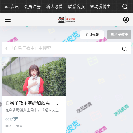
cos资讯
会员注册
新人必看
联系客服
💗动漫博主
全部标签
白易子教主
白易子教主演绎加藤惠——
温柔如风，日常中的不平凡
在众多动漫女主角中，《路人女主
少女🎀🌸
的养成方法》里的加藤惠，总是让
cos资讯
人印象深刻。她没有夸张的性格，
也不靠华丽的外表取胜，却凭着那
0
0
份“恰到好处的存在感”，成为了许多