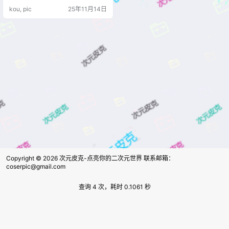
人心中的理想少女。而这一次，白
kou, pic
25年11月14日
易子教主以她独有的气质，将加藤
惠的“平凡之美”诠释得动人心弦。
一眼望去，白易子教主的妆容清新
淡雅，几乎完美还原了加藤惠那种
“看似不起眼，却越看越温柔”的感
觉。柔顺的栗色发丝在光影间轻轻
摇曳，制服的细节与发饰的配色都…
Copyright © 2026
次元皮克-点亮你的二次元世界 联系邮箱：
coserpic@gmail.com
查询 4 次，耗时 0.1061 秒