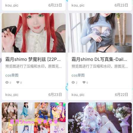
kou, pic
6月23日
kou, pic
6月23日
霜月shimo 梦魔利兹 [22P-
霜月shimo DL写真集-Daily
164MB]
デイリーしも Vol.04[115P-
预览图进行了压缩和水印，原图无
预览图进行了压缩和水印，原图无
压缩，无本站水印。 预览图
143M]
压缩，无本站水印。 预览图
cos单图
cos单图
0
0
2
0
kou, pic
6月23日
kou, pic
6月22日