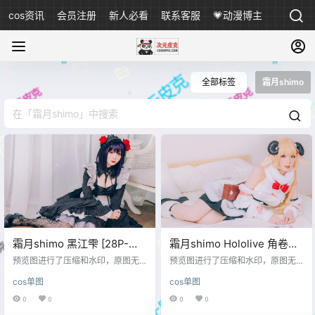
cos资讯
会员注册
新人必看
联系客服
💗动漫博主
全部标签
霜月shimo
霜月shimo 黑江雫 [28P-
霜月shimo Hololive 角卷綿
703MB]
芽 [13P-178MB]
预览图进行了压缩和水印，原图无
预览图进行了压缩和水印，原图无
压缩，无本站水印。 预览图
压缩，无本站水印。 预览图
cos单图
cos单图
0
0
0
0