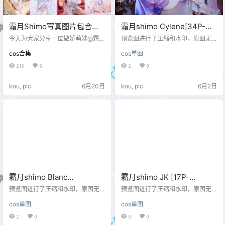
霜月Shimo写真图片包合集
霜月shimo Cylene[34P-
[159套][COSPLAY][持续更
72M]
今天为大家分享一位傲娇萌妹@霜月
预览图进行了压缩和水印，原图无
新]
shimo，中国台湾知名coser, FB主
压缩，无本站水印。 预览图
cos合集
cos单图
页粉丝破24万人！北京帝摄联文化
传播有限公司签约Coser，论身材和
218
0
2
0
颜值都是顶呱呱的，霜月shimo那软
萌可爱的甜蜜气息实在让人感到超
kou, pic
6月20日
kou, pic
6月2日
治愈的，真心觉得霜月shimo是位很
专业的Coser，下面一起来看看吧~
预览图进行了压缩和水印，原图无
压缩，无本站水印。 2026.06.20日
更新1套，合集共159套 预览图 资源
目录 …
霜月shimo Blanc
霜月shimo JK [17P-
Demon[21P-46M]
204MB]
预览图进行了压缩和水印，原图无
预览图进行了压缩和水印，原图无
压缩，无本站水印。 预览图
压缩，无本站水印。 预览图
cos单图
cos单图
2
0
0
0