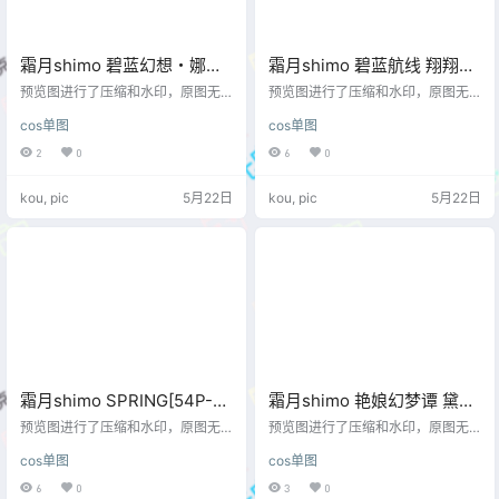
霜月shimo 碧蓝幻想・娜露
霜月shimo 碧蓝航线 翔翔赛
梅亚[94P-121MB]
车 [14P-26MB]
预览图进行了压缩和水印，原图无
预览图进行了压缩和水印，原图无
压缩，无本站水印。 预览图
压缩，无本站水印。 预览图
cos单图
cos单图
2
0
6
0
kou, pic
5月22日
kou, pic
5月22日
霜月shimo SPRING[54P-
霜月shimo 艳娘幻梦谭 黛玉
78MB]
[16P-19MB]
预览图进行了压缩和水印，原图无
预览图进行了压缩和水印，原图无
压缩，无本站水印。 预览图
压缩，无本站水印。 预览图
cos单图
cos单图
6
0
3
0