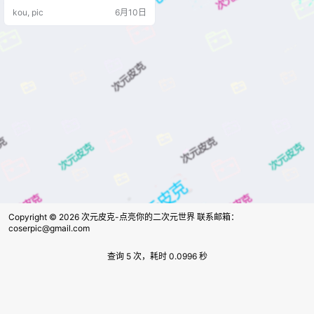
不错，毕竟这么漂亮的网红妹子一
kou, pic
6月10日
定是很多粉丝们喜欢的对象，看过
之后都说好看，网上也找不到太多
有关小姐姐的介绍，这里就不过多
介绍了。 资源目录 Jang Joo 장주 0
01 ARTGRAVIA_VOL144 Jang Jo…
Copyright © 2026
次元皮克-点亮你的二次元世界 联系邮箱：
coserpic@gmail.com
查询 5 次，耗时 0.0996 秒