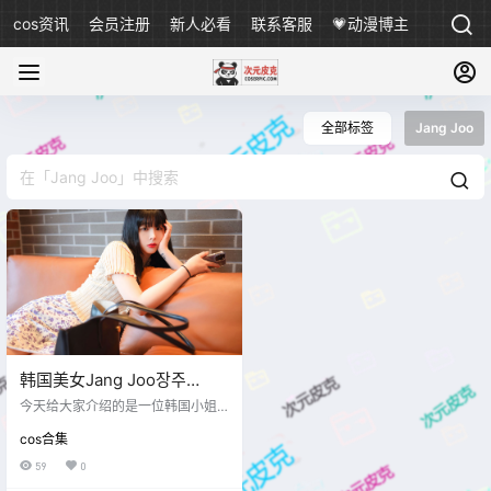
cos资讯
会员注册
新人必看
联系客服
💗动漫博主
全部标签
Jang Joo
韩国美女Jang Joo장주
(Isabella) 写真图包合集[47
今天给大家介绍的是一位韩国小姐
套][持续更新]
姐Jang Joo**장주(Isabella**)，她
cos合集
并不是一位二次元coser，而是一位
模特，在韩国人气很高，喜欢的可
59
0
以收藏下这个妹子的作品，颜值还