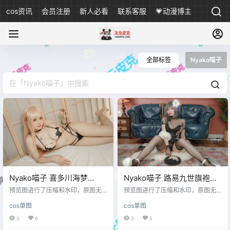
cos资讯
会员注册
新人必看
联系客服
💗动漫博主
全部标签
Nyako喵子
Nyako喵子 喜多川海梦
Nyako喵子 路易九世旗袍
[49P-217M]
[48P-248MB]
预览图进行了压缩和水印，原图无
预览图进行了压缩和水印，原图无
压缩，无本站水印。 预览图
压缩，无本站水印。 预览图
cos单图
cos单图
3
0
3
0