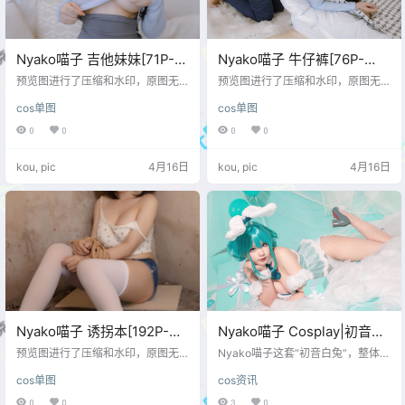
Nyako喵子 吉他妹妹[71P-
Nyako喵子 牛仔裤[76P-
331M]
315M]
预览图进行了压缩和水印，原图无
预览图进行了压缩和水印，原图无
压缩，无本站水印。 预览图
压缩，无本站水印。 预览图
cos单图
cos单图
0
0
0
0
kou, pic
4月16日
kou, pic
4月16日
Nyako喵子 诱拐本[192P-
Nyako喵子 Cosplay|初音白
350M]
兔的轻甜电子感
预览图进行了压缩和水印，原图无
Nyako喵子这套“初音白兔”，整体给
压缩，无本站水印。 预览图
人的第一感觉是轻。不是单薄的
cos单图
cos资讯
轻，而是一种被控制得很好的明快
感，像是电子音符落在白色空间
0
0
3
0