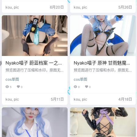
kou, pic
6月20日
kou, pic
5月26日
Nyako喵子 蔚蓝档案 一之濑
Nyako喵子 原神 甘雨魅魔
明日奈[120P-333M]
[76P-600MB]
预览图进行了压缩和水印，原图无
预览图进行了压缩和水印，原图无
压缩，无本站水印。 预览图
压缩，无本站水印。 预览图
cos单图
cos单图
5
0
8
0
kou, pic
5月11日
kou, pic
4月18日