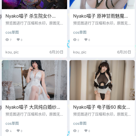
Nyako喵子 杀生院女仆
Nyako喵子 原神甘雨魅魔
[40P-201MB]
[76P-600MB]
预览图进行了压缩和水印，原图无
预览图进行了压缩和水印，原图无
压缩，无本站水印。 预览图
压缩，无本站水印。 预览图
cos单图
cos单图
7
0
0
0
kou, pic
6月20日
kou, pic
6月20日
Nyako喵子 大凤纯白婚纱
Nyako喵子 电子版60 痴女メ
[65P-235MB]
イド3[128P-352M]
预览图进行了压缩和水印，原图无
预览图进行了压缩和水印，原图无
压缩，无本站水印。 预览图
压缩，无本站水印。 预览图
cos单图
cos单图
4
0
2
0