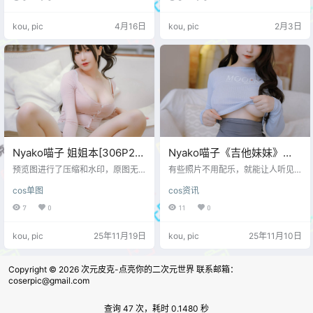
里，清晰却不刺耳。 她对初音的理
解偏向“亲和型”，而不是舞台型爆
kou, pic
4月16日
kou, pic
2月3日
发。表情干净，眼神明亮，却没有
刻意拉高情绪。那种轻轻在线的专
注感，很像初音在演出间隙回头看
向你的瞬间，短暂，却很容易被记
住。 白兔主题在她这里没有被演成
单纯的可爱标签。动作和姿态都偏
克制，身体线条放松但不散，让整…
Nyako喵子 姐姐本[306P2V-
Nyako喵子《吉他妹妹》
2.42G]
——温柔旋律里的青春回响
预览图进行了压缩和水印，原图无
有些照片不用配乐，就能让人听见
压缩，无本站水印。 预览图
🎸💖
旋律。Coser Nyako喵子 最新写真
cos单图
cos资讯
《吉他妹妹》正是这样的存在——
那是一首关于青春、阳光与心动的
7
0
11
0
无声情歌。镜头下的她，像是校园
里那个总爱坐在窗边轻弹吉他的少
kou, pic
25年11月19日
kou, pic
25年11月10日
女，用微笑与音符诉说着最柔软的
故事。 拍摄场景选在一间充满阳光
的旧教室，木质地板与斑驳窗框带
Copyright © 2026
次元皮克-点亮你的二次元世界 联系邮箱：
着淡淡的怀旧感。Nyako喵子 穿着
coserpic@gmail.com
简洁的学生系装扮，怀抱一把木吉
他，轻轻拨弦的姿态自然又治愈。
镜头捕捉下她抬眼一笑…
查询 47 次，耗时 0.1480 秒