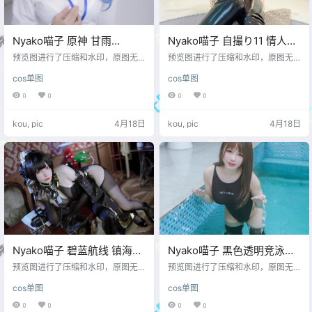
Nyako喵子 原神 甘雨
Nyako喵子 自撮り11 情人节
OL[79P-589MB]
[53P-319MB]
预览图进行了压缩和水印，原图无
预览图进行了压缩和水印，原图无
压缩，无本站水印。 预览图
压缩，无本站水印。 预览图
cos单图
cos单图
0
0
0
0
kou, pic
4月18日
kou, pic
4月18日
Nyako喵子 碧蓝航线 镇海
Nyako喵子 黑色透明竞泳
[46P-378MB]
[134P-707MB]
预览图进行了压缩和水印，原图无
预览图进行了压缩和水印，原图无
压缩，无本站水印。 预览图
压缩，无本站水印。 预览图
cos单图
cos单图
0
0
0
0