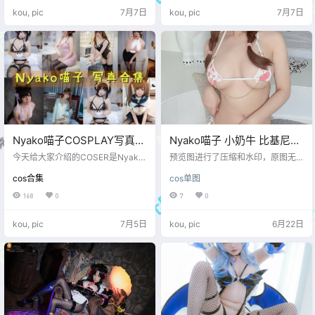
kou, pic
7月7日
kou, pic
7月7日
Nyako喵子COSPLAY写真图
Nyako喵子 小奶牛 比基尼围
片包合集[98套][持续更新]
裙 [52P1V-494MB]
今天给大家介绍的COSER是Nyako
预览图进行了压缩和水印，原图无
喵子，广东人，生是9月11，处女
压缩，无本站水印。 预览图
cos合集
cos单图
座，微薄知名动漫博主，现在的微
薄账号叫喵子Nyako，目前拥有30
168
0
7
0
多万粉丝，喵子nyako在INS、蓝鸟
都有账号。她的作品里的动漫角
kou, pic
7月5日
kou, pic
6月22日
色，像爱宕、加藤惠等这些图片的
质量都很不错，服装道具已经场景
的布置都很用心，最重要的是她很
懂得运用自己的优势，最大程度的c
os出了自己的特色！ 预览图进行了
压缩和水印，原图无压缩，无本站
水印。 20…