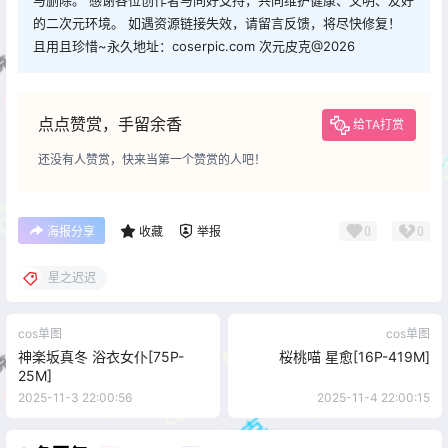
与删除。 感谢各位创作者与同好支持，共同维护健康、文明、友好
的二次元环境。 如遇资源链接失效，请留言反馈，将尽快修复！
且用且珍惜~永久地址：coserpic.com 次元皮克@2026
点点赞赏，手留余香
给TA打赏
还没有人赞赏，快来当第一个赞赏的人吧！
0
0
海报分享
收藏
举报
星之迟迟
cos单图
cos单图
神楽坂真冬 浴衣女仆[75P-
桜桃喵 星愈[16P-419M]
25M]
2025-11-3 22:00:56
2025-11-4 22:00:15