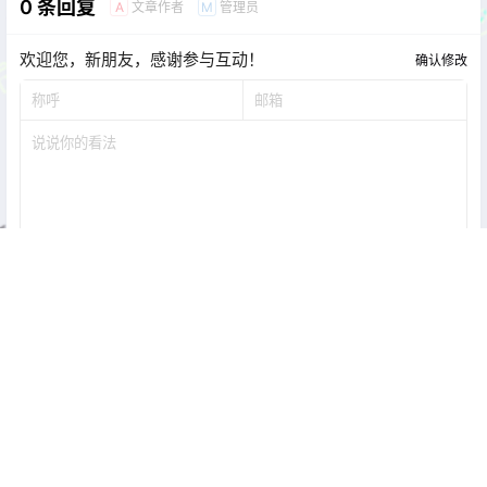
0 条回复
文章作者
管理员
A
M
欢迎您，新朋友，感谢参与互动！
确认修改
提交
暂无讨论，说说你的看法吧
Copyright © 2026
次元皮克-点亮你的二次元世界 联系邮箱：
coserpic@gmail.com