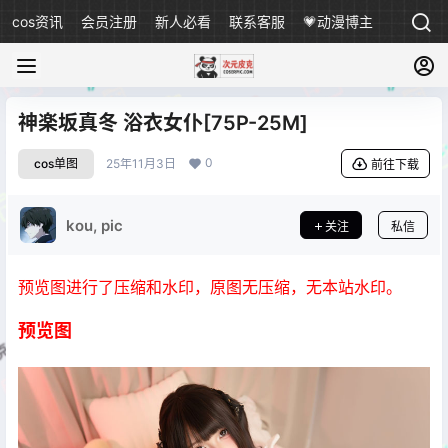
cos资讯
会员注册
新人必看
联系客服
💗动漫博主
神楽坂真冬 浴衣女仆[75P-25M]
0
cos单图
25年11月3日
前往下载
kou, pic
关注
私信
预览图进行了压缩和水印，原图无压缩，无本站水印。
预览图