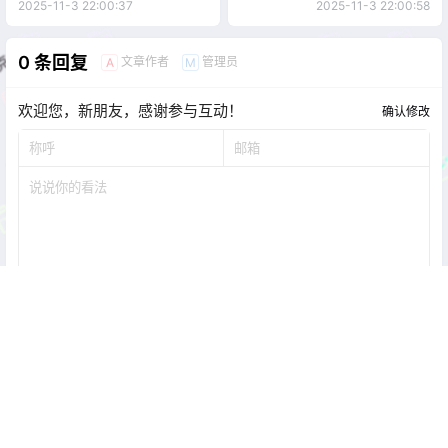
爱[97P1V-2.27G]
[66P-371M]
2025-11-3 22:00:37
2025-11-3 22:00:58
0 条回复
文章作者
管理员
A
M
欢迎您，新朋友，感谢参与互动！
确认修改
提交
暂无讨论，说说你的看法吧