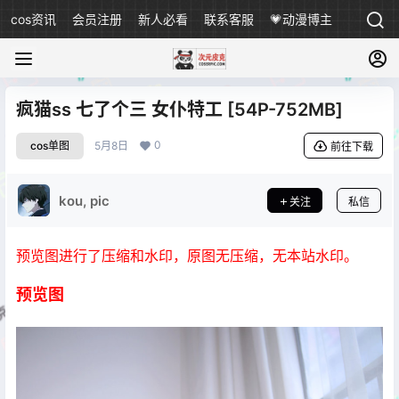
cos资讯
会员注册
新人必看
联系客服
💗动漫博主
疯猫ss 七了个三 女仆特工 [54P-752MB]
0
cos单图
5月8日
前往下载
kou, pic
关注
私信
预览图进行了压缩和水印，原图无压缩，无本站水印。
预览图