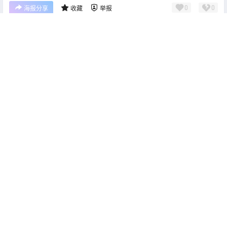
0
0
海报分享
收藏
举报
疯猫ss
cos单图
cos单图
rioko凉凉子 圣诞草莓蛋糕
Machi馬吉 Robin HonkaiStar
[32P10V-702MB]
Rail [62P-882MB]
2026-5-7 22:00:50
2026-5-8 22:00:07
0 条回复
文章作者
管理员
A
M
欢迎您，新朋友，感谢参与互动！
确认修改